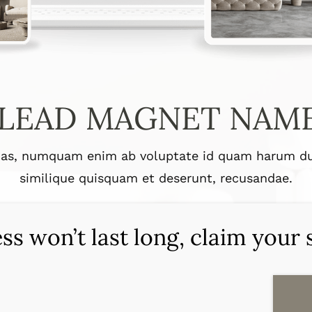
LEAD MAGNET NAM
lias, numquam enim ab voluptate id quam harum du
similique quisquam et deserunt, recusandae.
ss won’t last long, claim your