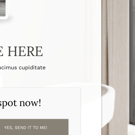
E HERE
cimus cupiditate
 spot now!
YES, SEND IT TO ME!